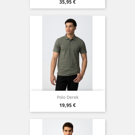
Precio
35,95 €
Polo Derek
Precio
19,95 €