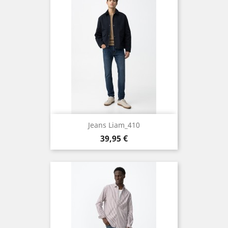
Jeans Liam_410
Precio
39,95 €