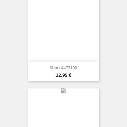
Short 4472100
Precio
22,95 €