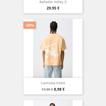
Bañador Volley_9
Precio
29,95 €
-50%
Camiseta Eddie
Precio
Precio
8,98 €
17,95 €
base