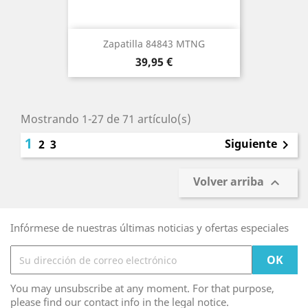
Zapatilla 84843 MTNG
Precio
39,95 €
Mostrando 1-27 de 71 artículo(s)
1
Siguiente
2
3

Volver arriba

Infórmese de nuestras últimas noticias y ofertas especiales
You may unsubscribe at any moment. For that purpose,
please find our contact info in the legal notice.