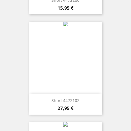
Short 4472200
Precio
15,95 €
Short 4472102
Precio
27,95 €