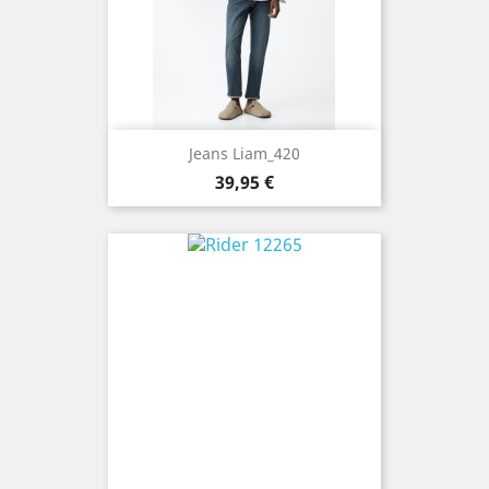
Jeans Liam_420
Precio
39,95 €