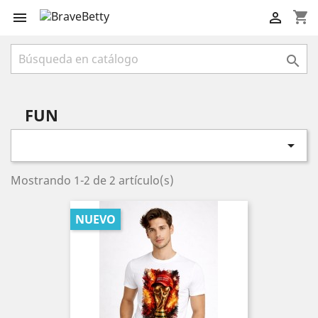
shopping_cart



FUN

Mostrando 1-2 de 2 artículo(s)
NUEVO