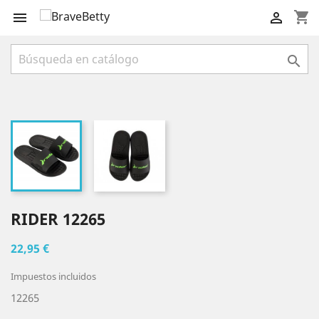
shopping_cart



RIDER 12265
22,95 €
Impuestos incluidos
12265